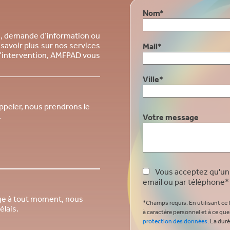
Nom*
n, demande d’information ou
avoir plus sur nos services
Mail*
 d’intervention, AMFPAD vous
Ville*
appeler, nous prendrons le
.
Votre message
Vous acceptez qu'un 
email ou par téléphone*
ge à tout moment, nous
*Champs requis.
En utilisant ce
élais.
à caractère personnel et à ce qu
protection des données
.
La duré