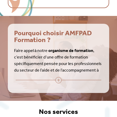
Pourquoi choisir AMFPAD
Formation ?
Faire appel à notre
organisme de formation
,
c’est bénéficier d’une offre de formation
spécifiquement pensée pour les professionnels
du secteur de l’aide et de l’accompagnement à
domicile :
Des formations « action » alternant des
séquences de formation en présentiel et de
mise en pratique terrain
Des formations personnalisables,
Nos services
ajustables en fonction de vos priorités
Une équipe de formateurs « experts »