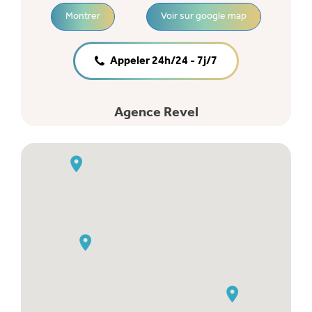
Montrer
Voir sur google map
Appeler 24h/24 - 7j/7
Agence Revel
29 chemin de Lourmette
-
31250
Revel
Montrer
Voir sur google map
Appeler 24h/24 - 7j/7
Amfpad Fronton
670 route de Toulouse
-
31620
Fronton
Montrer
Voir sur google map