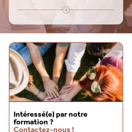
Des formations « action » alternant des
séquences de formation en présentiel et de
mise en pratique terrain
Des formations personnalisables,
ajustables en fonction de vos priorités
Une équipe de formateurs « experts »
composée de professionnels de terrain qui
maîtrisent les spécificités du domicile
La possibilité de formation au sein de nos
trois sites (ou dans vos locaux)
Intéressé(e) par notre
formation ?
Contactez-nous !