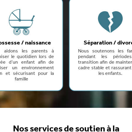
ossesse / naissance
Séparation / divor
 aidons les parents à
Nous soutenons les fam
niser le quotidien lors de
pendant les période
rivée d’un enfant afin de
transition afin de mainte
riser un environnement
cadre stable et rassurant
in et sécurisant pour la
les enfants.
famille
Nos services de soutien à la