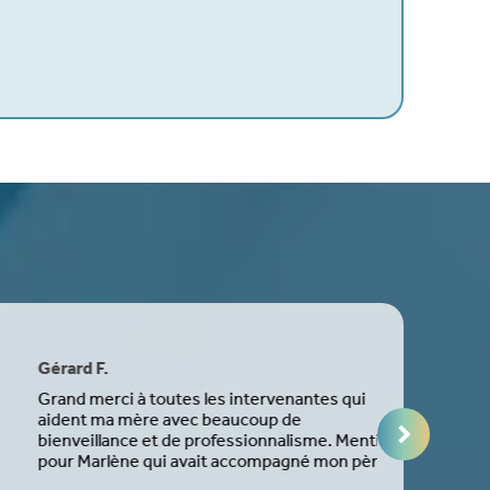
érard F.
Najima A.
rand merci à toutes les intervenantes qui
Michèle m’
ident ma mère avec beaucoup de
l’arrivée de
ienveillance et de professionnalisme. Mention
bienveillan
our Marlène qui avait accompagné mon père...
trouvé un 
bébé...