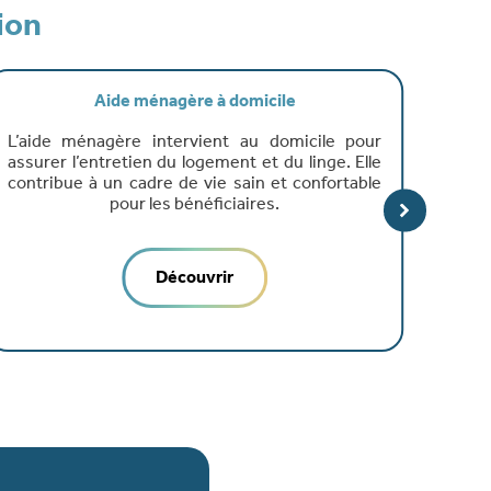
ion
ide ménagère à domicile
Aux
gère intervient au domicile pour
L’auxiliaire de v
retien du logement et du linge. Elle
âgées ou dépen
un cadre de vie sain et confortable
essentiels du quo
pour les bénéficiaires.
sécurité, leur con
Découvrir