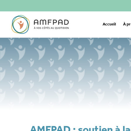
Accueil
À p
AMFPAD : soutien à la