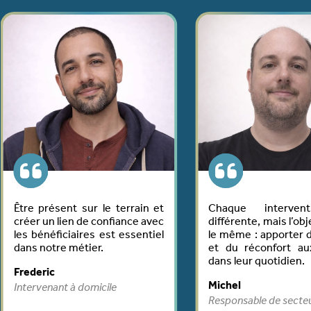
in et
Chaque intervention est
J’accomp
 avec
différente, mais l’objectif reste
avec bie
ntiel
le même : apporter du soutien
aider à re
et du réconfort aux familles
surtout d
dans leur quotidien.
plus sensi
Michel
Linda
Responsable de secteur
Technicien