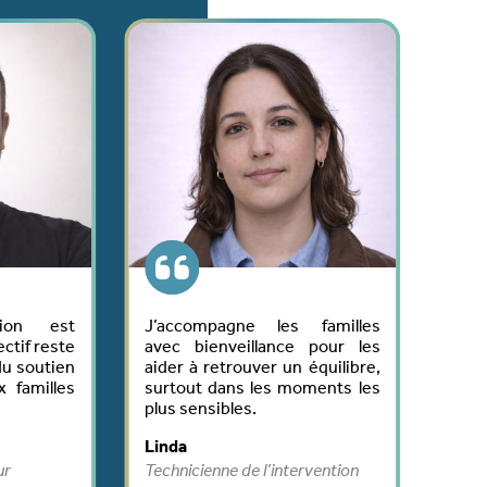
agne les familles
J'ai rejoint L'AMFPAD au
nveillance pour les
printemps 2009 en qualité
trouver un équilibre,
d'agent à domicile. J'ai
ans les moments les
découvert un métier qui a du
bles.
sens avec pour moteur
l'échange. 17 ans plus tard, je
suis toujours là avec pour
ne de l’intervention
seule motivation de redonner