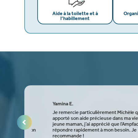
Aide à la toilette et à
Organi
l’habillement
Yamina E.
nt le
Je remercie particulièrement Michèle qui m’a
Leur
apporté son aide précieuse dans ma vie de
ur
jeune maman, j’ai apprécié que l’Ampfad ait p
ce. Dès mon
répondre rapidement à mon besoin. Je
recommande !