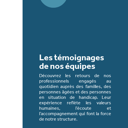
Les témoignages
de nos équipes
Découvrez les retours de nos
professionnels engagés au
Être présent sur le terra
quotidien auprès des familles, des
créer un lien de confiance
personnes âgées et des personnes
les bénéficiaires est esse
en situation de handicap. Leur
dans notre métier.
expérience reflète les valeurs
humaines, l’écoute et
Frederic
l’accompagnement qui font la force
Intervenant à domicile
de notre structure.