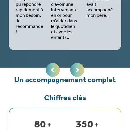
 la
pu répondre
d'avoir une
avait
Grâc
e.
rapidement à
intervenante
accompagné
j’ai
mon besoin.
en or pour
mon père...
ost
ai
Je
m'aider dans
qui 
recommande
le quotidien
mon
..
!
et avec les
enfants..
Un accompagnement complet
Chiffres clés
80
350
+
+