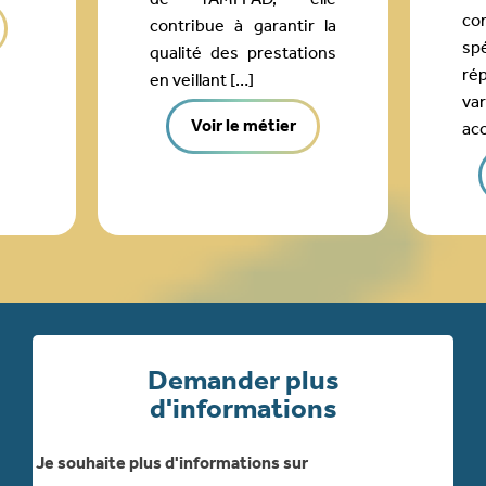
co
contribue à garantir la
sp
qualité des prestations
ré
en veillant […]
va
Voir le métier
ac
Demander plus
d'informations
Je souhaite plus d'informations sur