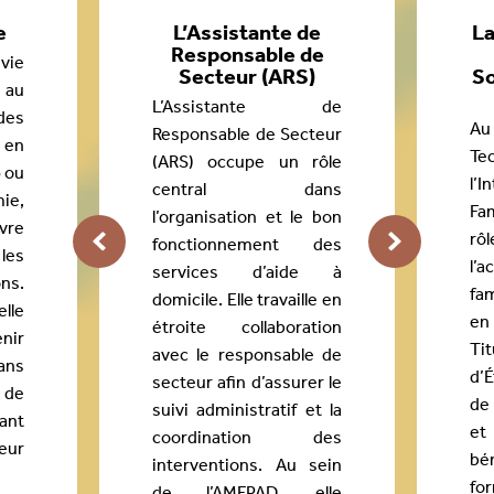
e
L’Assistante de
La
Responsable de
vie
Secteur (ARS)
So
au
L’Assistante de
es
Au
Responsable de Secteur
 en
T
(ARS) occupe un rôle
p ou
l’I
central dans
ie,
Fam
l’organisation et le bon
ivre
r
fonctionnement des
les
l’
services d’aide à
ns.
fam
domicile. Elle travaille en
elle
en 
étroite collaboration
enir
Ti
avec le responsable de
ans
d’
secteur afin d’assurer le
 de
de 
suivi administratif et la
tant
et
coordination des
eur
bé
interventions. Au sein
fo
de l’AMFPAD, elle