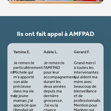
Ils ont fait appel à AMFPAD
Yamina E.
Adèle L.
Gérard F.
Naj
Je remercie
Je remercie
Grand merci
Mic
r
particulièrement
l'AMFPAD
à toutes les
été
usement
Michèle qui
pour leur
intervenantes
aid
nel
m’a apporté
accompagnement
qui aident ma
pré
il de
son aide
durant les
mère avec
apr
.
précieuse
deux années
beaucoup de
l’ar
dans ma vie
depuis ma
bienveillance
mon 
nnalisme,
de jeune
dernière
et de
est 
te et
maman, j’ai
grossesse.
professionnalisme.
bien
apprécié que
J'ai eu la
Mention pour
et 
ance
l’Ampfad ait
chance
Marlène qui
cons