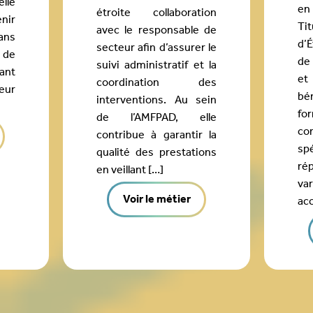
elle
en 
étroite collaboration
enir
Ti
avec le responsable de
ans
d’
secteur afin d’assurer le
 de
de 
suivi administratif et la
tant
et
coordination des
eur
bé
interventions. Au sein
fo
de l’AMFPAD, elle
co
contribue à garantir la
sp
qualité des prestations
ré
en veillant […]
va
Voir le métier
ac