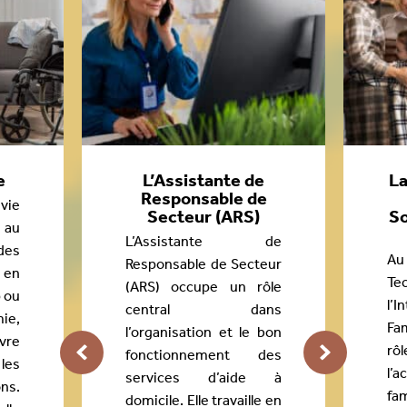
e
L’Assistante de
La
Responsable de
vie
Secteur (ARS)
So
au
L’Assistante de
es
Au
Responsable de Secteur
 en
T
(ARS) occupe un rôle
p ou
l’I
central dans
ie,
Fam
l’organisation et le bon
ivre
r
fonctionnement des
les
l’
services d’aide à
ns.
fam
domicile. Elle travaille en