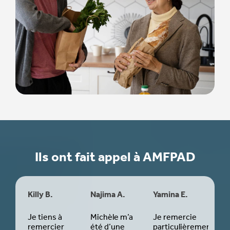
Ils ont fait appel à AMFPAD
Killy B.
Najima A.
Yamina E.
Adè
rci
Je tiens à
Michèle m’a
Je remercie
Je 
es
remercier
été d’une
particulièrement
l'A