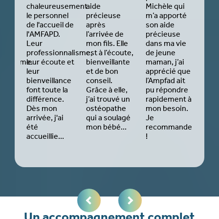
antes
chaleureusement
aide
Michèle qui
pour
t ma
le personnel
précieuse
m’a apporté
acc
c
de l'accueil de
après
son aide
dura
 de
l'AMFAPD.
l’arrivée de
précieuse
deu
ance
Leur
mon fils. Elle
dans ma vie
dep
professionnalisme,
est à l’écoute,
de jeune
der
nnalisme.
leur écoute et
bienveillante
maman, j’ai
gro
pour
leur
et de bon
apprécié que
J'ai
ui
bienveillance
conseil.
l’Ampfad ait
cha
font toute la
Grâce à elle,
pu répondre
d'av
gné
différence.
j’ai trouvé un
rapidement à
int
..
Dès mon
ostéopathe
mon besoin.
en 
arrivée, j'ai
qui a soulagé
Je
m'a
été
mon bébé...
recommande
le q
accueillie...
!
et a
enfa
Un accompagnement complet