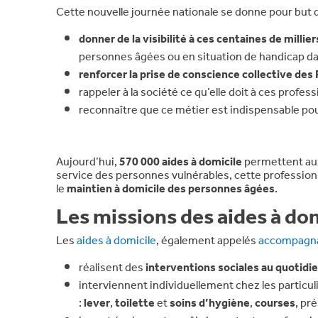
Cette nouvelle journée nationale se donne pour but d
donner de la visibilité à ces centaines de milli
personnes âgées ou en situation de handicap dan
renforcer la prise de conscience collective des 
rappeler à la société ce qu’elle doit à ces profess
reconnaître que ce métier est indispensable po
Aujourd’hui,
570
000
aides à domicile
permettent a
service des personnes vulnérables, cette profession 
le
maintien à domicile des personnes âgées
.
Les missions des aides à do
Les
aides à domicile
, également appelés
accompagnan
réalisent des
interventions sociales au quotidi
interviennent individuellement chez les particu
:
lever
,
toilette
et
soins d’hygiène
,
courses
, pr