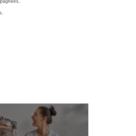
mpagnées.
s.