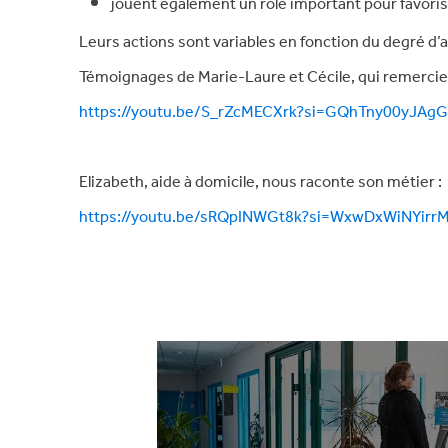
jouent également un rôle important pour favorise
Leurs actions sont variables en fonction du degré d
Témoignages de Marie-Laure et Cécile, qui remercient
https://youtu.be/S_rZcMECXrk?si=GQhTny00yJAg
Elizabeth, aide à domicile, nous raconte son métier :
https://youtu.be/sRQpINWGt8k?si=WxwDxWiNYirr