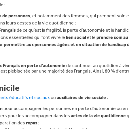
e :
ers de personnes
, et notamment des femmes, qui prennent soin e
s leurs gestes de la vie quotidienne ;
Français
de ce qu’est la fragilité́, la perte d’autonomie et le handic
ions essentielles qui font vivre le
lien social
et le
prendre soin au
ur
permettre aux personnes âgées et en situation de handicap d
ux
Français en perte d’autonomie
de continuer au quotidien à viv
est plébiscitée par une majorité des Français. Ainsi, 80 % d'entr
micile
ts éducatifs et sociaux
ou
auxiliaires de vie sociale
:
en
pour accompagner les personnes en perte d’autonomie ou en s
liers pour les accompagner dans les
actes de la vie quotidienne
q
éparation des
repas
;