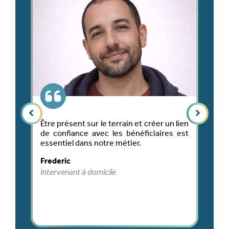
9
Être présent sur le terrain et créer un lien
Cha
i
de confiance avec les bénéficiaires est
l’o
c
essentiel dans notre métier.
sou
,
leu
Frederic
e
Mic
x
Intervenant à domicile
Res