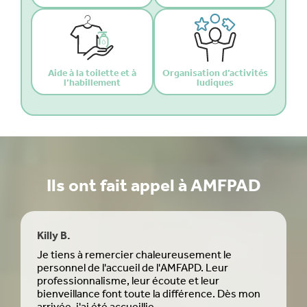
Aide à la toilette et à
Organisation d’activités
l’habillement
ludiques
Ils ont fait appel à AMFPAD
Killy B.
Yam
Je tiens à remercier chaleureusement le
Je r
personnel de l'accueil de l'AMFAPD. Leur
app
professionnalisme, leur écoute et leur
jeun
bienveillance font toute la différence. Dès mon
rép