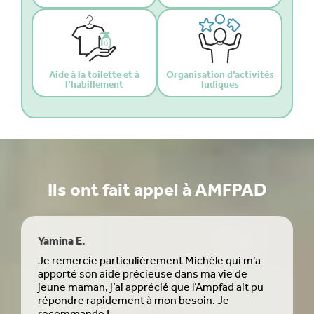
Aide à la toilette et à
Organisation d’activités
l’habillement
ludiques
Ils ont fait appel à AMFPAD
Yamina E.
Kill
Je remercie particulièrement Michèle qui m’a
Je 
apporté son aide précieuse dans ma vie de
pers
jeune maman, j’ai apprécié que l’Ampfad ait pu
prof
répondre rapidement à mon besoin. Je
bien