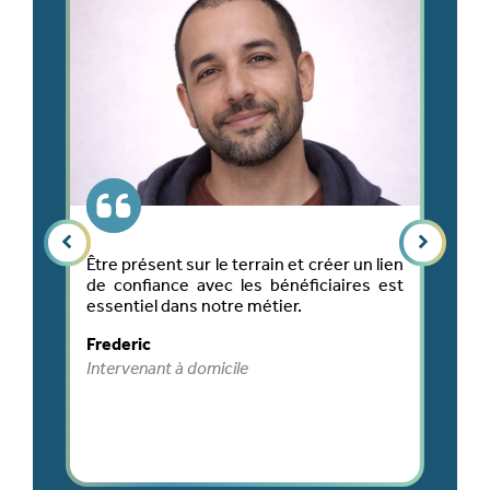
009
Être présent sur le terrain et créer un lien
Ch
ai
de confiance avec les bénéficiaires est
l
ec
essentiel dans notre métier.
so
rd,
le
Frederic
le
M
ux
Intervenant à domicile
Re