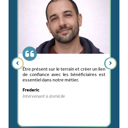
009
Être présent sur le terrain et créer un lien
Ch
ai
de confiance avec les bénéficiaires est
l
ec
essentiel dans notre métier.
so
rd,
le
Frederic
le
M
ux
Intervenant à domicile
Re