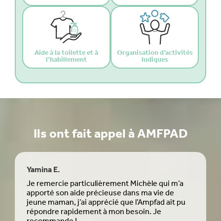
Aide à la toilette et à
Organisation d’activités
l’habillement
ludiques
Ils ont fait appel à AMFPAD
Yamina E.
Kill
Je remercie particulièrement Michèle qui m’a
Je 
apporté son aide précieuse dans ma vie de
pers
jeune maman, j’ai apprécié que l’Ampfad ait pu
prof
répondre rapidement à mon besoin. Je
bien