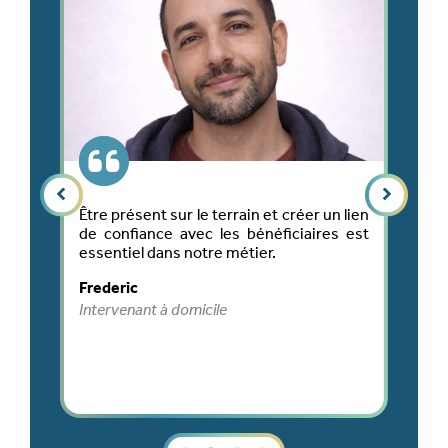
009
Être présent sur le terrain et créer un lien
Ch
ai
de confiance avec les bénéficiaires est
l
ec
essentiel dans notre métier.
so
rd,
le
Frederic
le
M
ux
Intervenant à domicile
Re