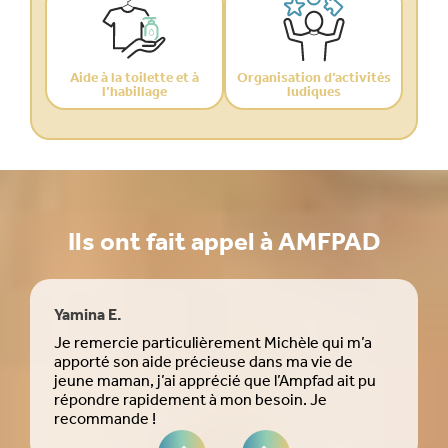
Aide à la toilette et à
Organisation d’activités
l’habillage
ludiques
Ils ont fait appel à AMFPAD
Yamina E.
Kill
Je remercie particulièrement Michèle qui m’a
Je 
apporté son aide précieuse dans ma vie de
pers
jeune maman, j’ai apprécié que l’Ampfad ait pu
prof
répondre rapidement à mon besoin. Je
bien
recommande !
arri