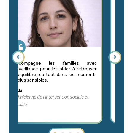
ec
J'ai rejoint L'AMFPAD au printemps 2009
ver
en qualité d'agent à domicile. J'ai
nts
découvert un métier qui a du sens avec
pour moteur l'échange. 17 ans plus tard,
je suis toujours là avec pour seule
motivation de redonner le sourire aux
personnes dont je m'occupe.
Christelle
AES