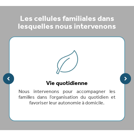
Les cellules familiales dans
lesquelles nous intervenons
Maladie / décès
Nous accompagnons les familles lors
N
d’épreuves difficiles en apportant un soutien
q
concret au quotidien et en aidant à préserver
f
l’équilibre familial.