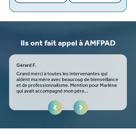
Ils ont fait appel à AMFPAD
Gérard F.
Naj
Grand merci à toutes les intervenantes qui
Mich
aident ma mère avec beaucoup de bienveillance
l’ar
et de professionnalisme. Mention pour Marlène
bien
qui avait accompagné mon père...
trou